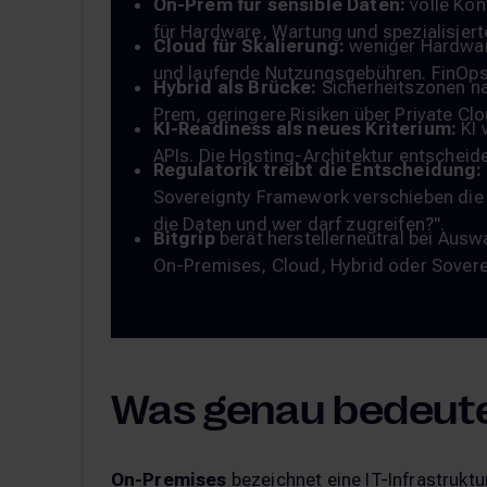
On-Prem für sensible Daten:
volle Kon
für Hardware, Wartung und spezialisiert
Cloud für Skalierung:
weniger Hardware
und laufende Nutzungsgebühren. FinOps h
Hybrid als Brücke:
Sicherheitszonen n
Prem, geringere Risiken über Private Cl
KI-Readiness als neues Kriterium:
KI 
APIs. Die Hosting-Architektur entsche
Regulatorik treibt die Entscheidung:
Sovereignty Framework verschieben die
die Daten und wer darf zugreifen?".
Bitgrip
berät herstellerneutral bei Ausw
On-Premises, Cloud, Hybrid oder Sovere
Was genau bedeut
On-Premises
bezeichnet eine IT-Infrastrukt