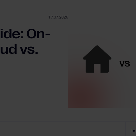
17.07.2026
ide: On-
ud vs.
In