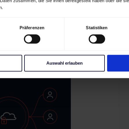
 Daten zusammen, die Sie ihnen bereitgestellt haben oder die s
modelle:
n.
ls Service
ls Service
ruktur als Service
Präferenzen
Statistiken
 Beliebtheit gewonnen. Unternehmen brauchen keinen
 Wartung und Sicherheit übernimmt der Provider,
Updates sind nicht nötig. Vorausgesetzt wird nur ein
Auswahl erlauben