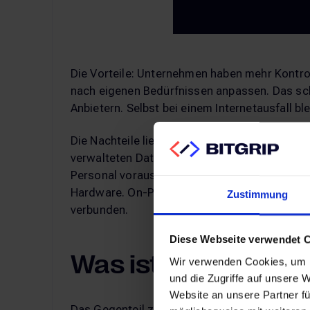
Die Vorteile: Unternehmen haben mehr Kontro
nach eigenen Bedürfnissen anpassen. Das scha
Anbietern. Selbst bei einem Internetausfall bl
Die Nachteile liegen vor allem in der Eigenv
verwalteten Daten liegen komplett beim Unte
Personal voraussetzt. Dazu kommen Kosten f
Hardware. On-Premises-CMS sind daher mei
Zustimmung
verbunden.
Diese Webseite verwendet 
Was ist die Cloud?
Wir verwenden Cookies, um I
und die Zugriffe auf unsere 
Website an unsere Partner fü
Das Gegenteil zu On-Premises ist die Cloud-L