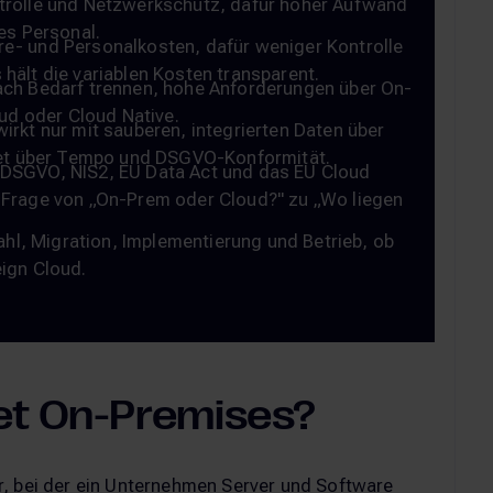
trolle und Netzwerkschutz, dafür hoher Aufwand
es Personal.
- und Personalkosten, dafür weniger Kontrolle
ält die variablen Kosten transparent.
ach Bedarf trennen, hohe Anforderungen über On-
oud oder Cloud Native.
wirkt nur mit sauberen, integrierten Daten über
idet über Tempo und DSGVO-Konformität.
DSGVO, NIS2, EU Data Act und das EU Cloud
 Frage von „On-Prem oder Cloud?" zu „Wo liegen
ahl, Migration, Implementierung und Betrieb, ob
ign Cloud.
et On-Premises?
ur, bei der ein Unternehmen Server und Software