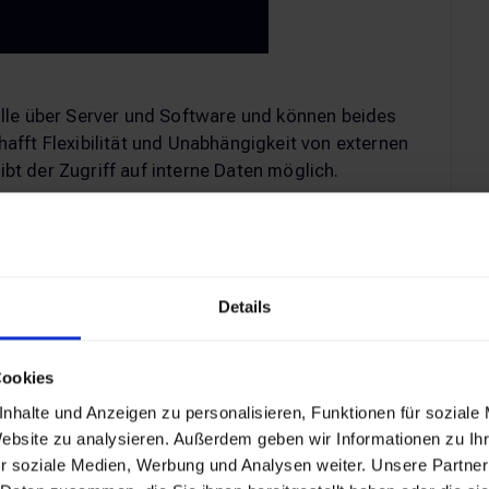
lle über Server und Software und können beides
fft Flexibilität und Unabhängigkeit von externen
eibt der Zugriff auf interne Daten möglich.
erantwortung. Sicherheit und Datenschutz der
rnehmen, was geschultes und spezialisiertes
ür Anschaffung, Wartung und Betrieb der
st mit hohem Aufwand und hohen Kosten
Details
Cookies
nhalte und Anzeigen zu personalisieren, Funktionen für soziale
Website zu analysieren. Außerdem geben wir Informationen zu I
r soziale Medien, Werbung und Analysen weiter. Unsere Partner
ösung, bei der alle Daten auf externen Servern