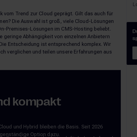
L
ark vom Trend zur Cloud geprägt. Gilt das auch für
en? Die Auswahl ist groß, viele Cloud-Lösungen
en On-Premises-Lösungen im CMS-Hosting beliebt.
D
ne geringe Abhängigkeit von einzelnen Anbietern
s
Die Entscheidung ist entsprechend komplex. Wir
ch verglichen und teilen unsere Erfahrungen aus
nd kompakt
oud und Hybrid bleiben die Basis. Seit 2026
igenständige Option dazu.