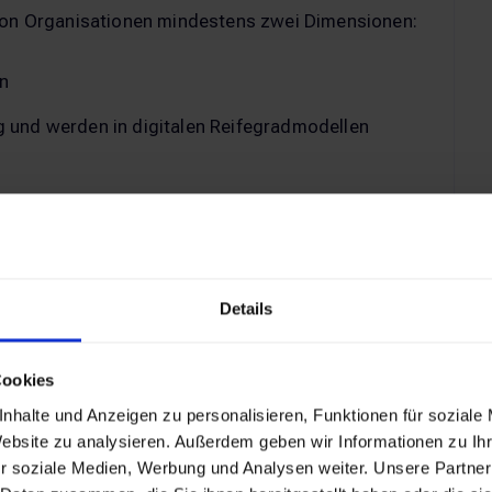
 von Organisationen mindestens zwei Dimensionen:
n
n
 und werden in digitalen Reifegradmodellen
gradmodell
als Digital Maturity Model – ist ein Rahmenwerk,
Details
ug auf ihre digitale Transformation misst. Es wird
Cookies
nhalte und Anzeigen zu personalisieren, Funktionen für soziale
den müssen.
Website zu analysieren. Außerdem geben wir Informationen zu I
r soziale Medien, Werbung und Analysen weiter. Unsere Partner
hl von Aspekten abdecken, einschließlich