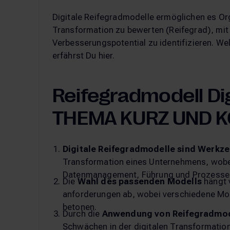
Digitale Reifegradmodelle ermöglichen es Org
Transformation zu bewerten (Reifegrad), mit
Verbesserungspotential zu identifizieren. Wel
erfährst Du hier.
Reifegradmodell Dig
THEMA KURZ UND 
Digitale Reifegradmodelle
sind
Werkze
Transformation eines Unternehmens, wobei 
Datenmanagement, Führung und Prozesse 
Die
Wahl des passenden Modells
hängt 
anforderungen ab, wobei verschiedene Mod
betonen.
Durch die
Anwendung von Reifegradmod
Schwächen in der digitalen Transformation 