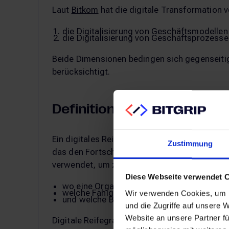
Laut
Bitkom
hat die digitale Transformation
die Digitalisierung von Geschäftsmodelle
die Digitalisierung von Geschäftsprozesse
Beide Dimensionen bedingen sich gegenseitig
berücksichtigt.
Definition: Digitales Reife
Ein digitales Reifegradmodell – auch bekannt 
Zustimmung
das den Fortschritt einer Organisation in Bez
verwendet, um zu verstehen…
Diese Webseite verwendet 
wo eine Organisation derzeit steht,
welche Fähigkeiten sie bereits hat
Wir verwenden Cookies, um I
und welche Bereiche noch verbessert wer
und die Zugriffe auf unsere 
Website an unsere Partner fü
Digitale Reifegradmodelle können eine Vielza