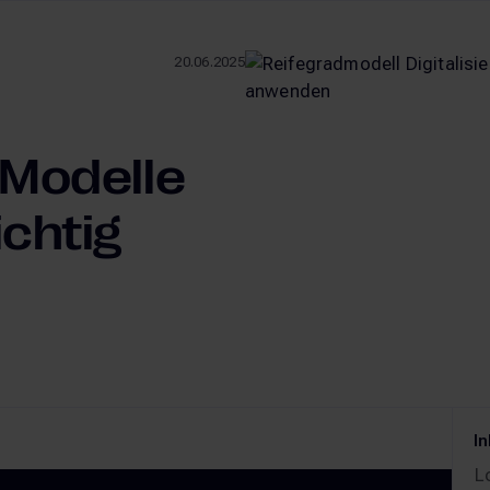
20.06.2025
l
– Modelle
ichtig
In
L