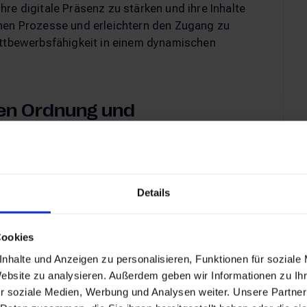
re digitale Präsenz zu stärken und ihre Inhalte
chen Prozesse und erleichtern den Zugang zu
ettbewerbsfähigkeit in einem dynamischen
len Ordnung und
 von Assets durch fortschrittliche Metadaten-
über verschiedene Abteilungen und Standorte
Details
eitliche Markenführung und effiziente Content-
th dienen.
Cookies
nhalte und Anzeigen zu personalisieren, Funktionen für soziale
rkeit von DAM-Systemen
Website zu analysieren. Außerdem geben wir Informationen zu I
r soziale Medien, Werbung und Analysen weiter. Unsere Partner