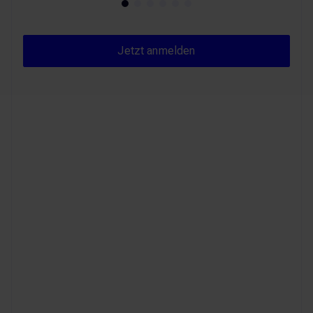
Jetzt anmelden
Jetzt anmelden
B2B-Plattform-
Readyness,
GEO/AEO-Visibility,
effiziente Content-
Prozesse...