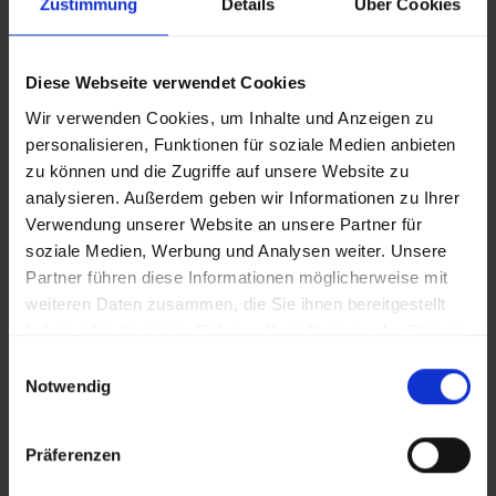
Zustimmung
Details
Über Cookies
erklärungsbedürftige B2B-Produkte
strategisch vorangetrieben und umgesetzt
hat.
Diese Webseite verwendet Cookies
Wir verwenden Cookies, um Inhalte und Anzeigen zu
Ein Dialog zwischen Michelle Helf, Head of
personalisieren, Funktionen für soziale Medien anbieten
E-Commerce des deutschen Hidden
zu können und die Zugriffe auf unsere Website zu
Champions, und Timmo Köhler,
analysieren. Außerdem geben wir Informationen zu Ihrer
Geschäftsführer von Bitgrip, dessen Team
Verwendung unserer Website an unsere Partner für
soziale Medien, Werbung und Analysen weiter. Unsere
die digitale Plattformentwicklung für
Partner führen diese Informationen möglicherweise mit
erklärungsbedürftige B2B-Produkte
weiteren Daten zusammen, die Sie ihnen bereitgestellt
strategisch vorangetrieben und umgesetzt
haben oder die sie im Rahmen Ihrer Nutzung der Dienste
hat.
gesammelt haben.
Einwilligungsauswahl
Notwendig
Präferenzen