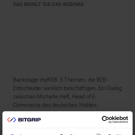
DAS BRINGT DIR DAS WEBINAR
Backstage myKSB: 5 Themen, die B2B-
Entscheider wirklich beschäftigen. Ein Dialog
zwischen Michelle Helf, Head of E-
Commerce des deutschen Hidden
Champions, und Timmo Köhler,
Geschäftsführer von Bitgrip, dessen Team
die digitale Plattformentwicklung für