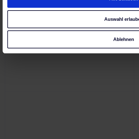
Auswahl erlaub
Ablehnen
Warum sollten Enterprise-
Unternehmen CoreMedia Content
Cloud als DXP-Lösung wählen?