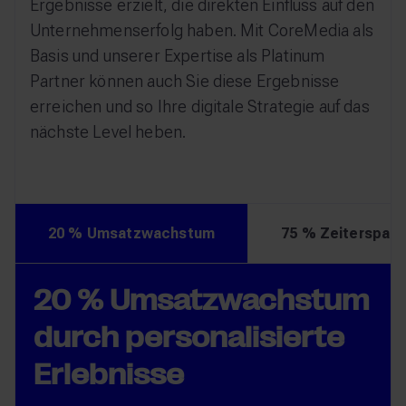
Ergebnisse erzielt, die direkten Einfluss auf den
Unternehmenserfolg haben. Mit CoreMedia als
Basis und unserer Expertise als Platinum
Partner können auch Sie diese Ergebnisse
erreichen und so Ihre digitale Strategie auf das
nächste Level heben.
20 % Umsatzwachstum
75 % Zeitersparn
Sichtbare Ergebnisse in
20 % Umsatzwachstum
75 % Zeitersparnis
kürzester Zeit
durch personalisierte
durch schnelles
Erlebnisse
Publizieren und
Erste messbare Erfolge wie höhere Conversions