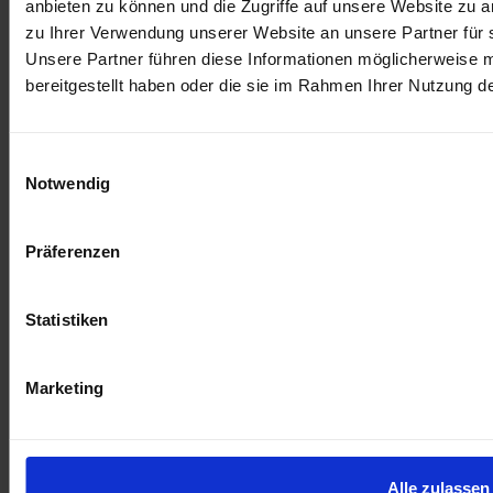
anbieten zu können und die Zugriffe auf unsere Website zu 
Die aktuelle CoreMedia-Generation eignet sich
zu Ihrer Verwendung unserer Website an unsere Partner für 
besonders für:
Unsere Partner führen diese Informationen möglicherweise 
bereitgestellt haben oder die sie im Rahmen Ihrer Nutzung 
Internationale B2B-Unternehmen
mit
komplexen Organisationsstrukturen, die
zentrale Markenkontrolle bei dezentraler
Einwilligungsauswahl
Notwendig
Content-Autonomie benötigen.
Hidden Champions und Mittelstand
mit
spezifischen Geschäftsprozessen, die
Präferenzen
individuelle digitale Strukturen erfordern.
E-Commerce-orientierte Unternehmen
,
die Content und Commerce nahtlos
Statistiken
verbinden möchten für optimierte
Conversion-Raten.
Öffentliche Institutionen
, die höchste
Marketing
Sicherheits- und Datenschutzstandards mit
flexiblen On-Premise- oder hybriden
Deployment-Optionen benötigen.
Alle zulassen