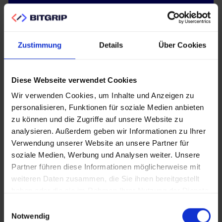
Auswahl, Implementierung und Anpassung
eines Enterprise-CMS wie CoreMedia oder
Zustimmung
Details
Über Cookies
Magnolia, Backend-Integration von PIM, DAM
und Single-Sign-On-Systemen, Aufbau eines
zentralen Identity-Managements für User-
Diese Webseite verwendet Cookies
Rollen sowie responsives Design für optimale
Wir verwenden Cookies, um Inhalte und Anzeigen zu
Darstellung auf allen Endgeräten.
personalisieren, Funktionen für soziale Medien anbieten
zu können und die Zugriffe auf unsere Website zu
analysieren. Außerdem geben wir Informationen zu Ihrer
Verwendung unserer Website an unsere Partner für
soziale Medien, Werbung und Analysen weiter. Unsere
Partner führen diese Informationen möglicherweise mit
Inhaltliche Entwicklung
weiteren Daten zusammen, die Sie ihnen bereitgestellt
haben oder die sie im Rahmen Ihrer Nutzung der Dienste
gesammelt haben.
Einwilligungsauswahl
Erstellung und Optimierung von Texten und
Notwendig