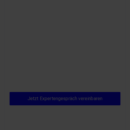
Integration
Single Source of Truth statt Datensilos:
Produktdaten aus dem PIM, Kundendaten
aus dem CRM und Marketing-Assets aus
dem DAM fließen automatisch
zusammen für konsistente
Kundenerlebnisse.
Jetzt Expertengespräch ve
Jetzt Expertengespräch vereinbaren