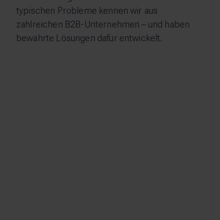
typischen Probleme kennen wir aus
zahlreichen B2B-Unternehmen – und haben
bewährte Lösungen dafür entwickelt.
Veraltete Technologie
blockiert Innovation und
Wachstum
Ihre Website basiert auf Legacy-Systemen
wie TYPO3 oder WordPress, die moderne
Anforderungen nicht erfüllen können und
nicht im Gleichschritt mit Ihren