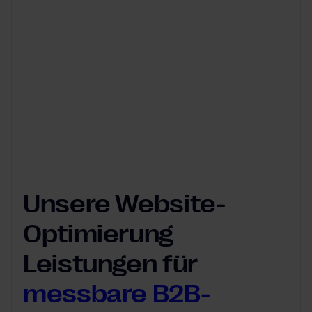
Fokus auf unsere Ziele zum Erfolg
geführt. Ihre professionelle, agile
Arbeitsweise und ihr Verständnis für
Business und IT haben uns nachhaltig
überzeugt.
Frank Panther
Teamleiter Web & Tech
Unsere Website-
Optimierung
Leistungen für
messbare B2B-