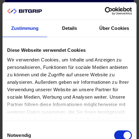
Optimierung für
nachhaltigen Traffic
Zustimmung
Details
Über Cookies
Wir optimieren Ihre Website systematisch für
Diese Webseite verwendet Cookies
relevante B2B-Suchanfragen durch technische
Wir verwenden Cookies, um Inhalte und Anzeigen zu
SEO-Maßnahmen, strategische Keyword-
personalisieren, Funktionen für soziale Medien anbieten
Integration und strukturierte Daten.
zu können und die Zugriffe auf unsere Website zu
Gleichzeitig entwickeln wir nutzerzentrierte
analysieren. Außerdem geben wir Informationen zu Ihrer
Inhalte, die nicht nur von Suchmaschinen
Verwendung unserer Website an unsere Partner für
gefunden werden, sondern auch Ihre
soziale Medien, Werbung und Analysen weiter. Unsere
Zielgruppen gezielt ansprechen und zur
Partner führen diese Informationen möglicherweise mit
weiteren Daten zusammen, die Sie ihnen bereitgestellt
Conversion führen.
haben oder die sie im Rahmen Ihrer Nutzung der Dienste
gesammelt haben.
Einwilligungsauswahl
Notwendig