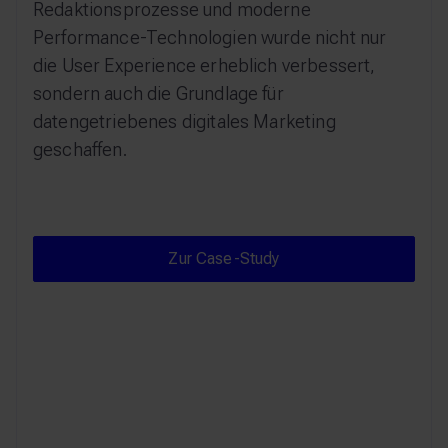
Redaktionsprozesse und moderne
Performance-Technologien wurde nicht nur
die User Experience erheblich verbessert,
sondern auch die Grundlage für
datengetriebenes digitales Marketing
geschaffen.
Zur Case-Study
Zur Case-Study
Bitgrip hat unser Projekt mit
technischer Exzellenz und klarem