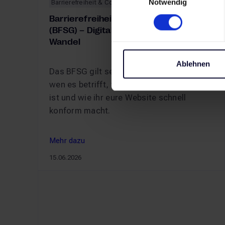
Notwendig
Barrierefreiheit & Compliance
Barrierefreiheitsstärkungsgesetz
(BFSG) – Digitale Barrierefreiheit im
Wandel
Ablehnen
Das BFSG gilt seit Juni 2025. Wir erklären,
wen es betrifft, was konkret umzusetzen
ist und wie ihr eure Website schnell
konform macht.
Mehr dazu
Mehr dazu
15.06.2026
Barrierefreiheitsstärkungsgesetz (BFSG) – Digita