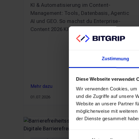
KI & Automatisierung im Content-
Management: Tools, Datenbasis, Agentic
AI und GEO. So machst du Enterprise-
Content 2026 KI-ready. Jetzt lesen.
Zustimmung
Diese Webseite verwendet 
Mehr dazu
Mehr dazu
Wir verwenden Cookies, um I
und die Zugriffe auf unsere 
01.07.2026
Website an unsere Partner fü
KI & Automatisierung im Content-Management: P
möglicherweise mit weiteren
der Dienste gesammelt habe
Einwilligungsauswahl