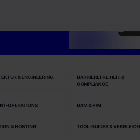
Trotzdem solltest du jetzt
ben die ganze Plattform.
TEKTUR & ENGINEERING
BARRIEREFREIHEIT &
COMPLIANCE
NT-OPERATIONS
DAM & PIM
TION & HOSTING
TOOL-GUIDES & VERGLEIC