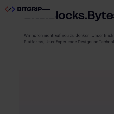
BLOG
Bits.Blocks.Byte
Wir hören nicht auf neu zu denken. Unser Blick
Platforms, User Experience DesignundTechnol
Magnolia 2026: KI, Sovereign Cloud und das Ende
CMS & DXP
Magnolia 2026: KI, Soverei
Ende von 6.2/6.3. Was Entsc
wissen müssen.