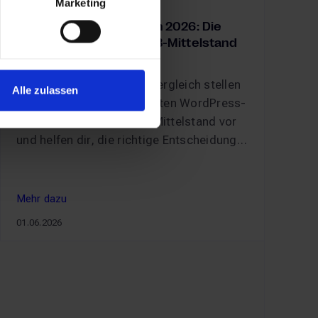
Marketing
CMS & DXP
WordPress-Alternativen 2026: Die
besten CMS für den B2B-Mittelstand
In diesem umfassenden Vergleich stellen
Alle zulassen
wir dir die leistungsstärksten WordPress-
Alternativen für den B2B-Mittelstand vor
und helfen dir, die richtige Entscheidung
für dein Unternehmen zu treffen.
Mehr dazu
Mehr dazu
01.06.2026
2026
WordPress-Alternativen 2026: Die besten CMS für den B2B