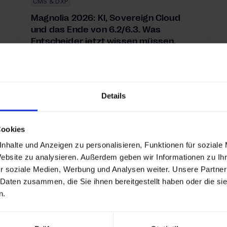
CMS & DXP
Magnolia 2026: KI, Sovereign Cloud
und das Ende von 6.2/6.3. Was
Entscheider jetzt wissen müssen.
Magnolia 6.2 hat noch bis September 2027
Support. Trotzdem solltest du jetzt
Details
handeln: KI, Sovereign Cloud und
Headless verschieben die ganze
Plattform.
Cookies
Mehr dazu
Mehr dazu
nhalte und Anzeigen zu personalisieren, Funktionen für soziale
Website zu analysieren. Außerdem geben wir Informationen zu I
25.06.2026
r soziale Medien, Werbung und Analysen weiter. Unsere Partner
raxisguide für Enterprise CMS 2026
Magnolia 2026: KI, Sovereign Cloud und das Ende von
 Daten zusammen, die Sie ihnen bereitgestellt haben oder die s
n.