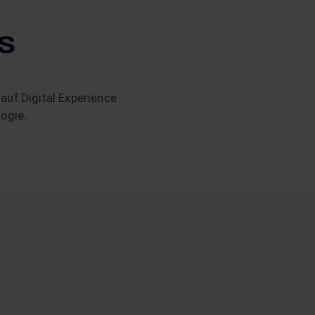
s
 auf Digital Experience
ogie.
 von 6.2/6.3. Was Entscheider jetzt wissen müssen.
25.06.2026
7
min read
gn Cloud und das
heider jetzt