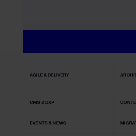
Magnolia 6.2 hat noch bis September 2027 Support. 
handeln: KI, Sovereign Cloud und Headless verschie
AGILE & DELIVERY
ARCHI
CMS & DXP
CONTE
EVENTS & NEWS
MIGRA