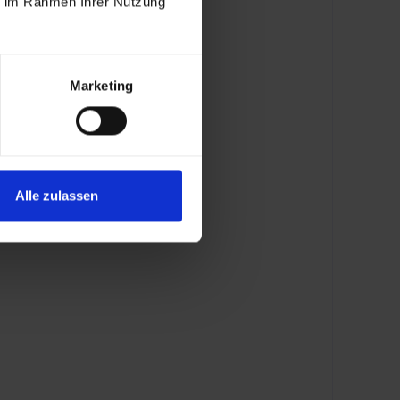
ie im Rahmen Ihrer Nutzung
rktfähigkeit und Compliance-
Marketing
affen die Basis für globale Expansion. Sie
rnationale Anforderungen und sind vorbereitet
 in verschiedenen Märkten.
Alle zulassen