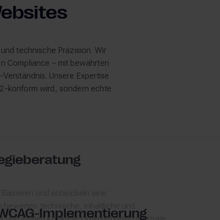
Websites
 und technische Präzision. Wir
ten Compliance – mit bewährten
Verständnis. Unsere Expertise
2.2-konform wird, sondern echte
tegieberatung
 Barrieren und entwickeln eine
bewerten technische, inhaltliche und
 WCAG-Implementierung
s und zeigen konkrete Optimierungspotenziale