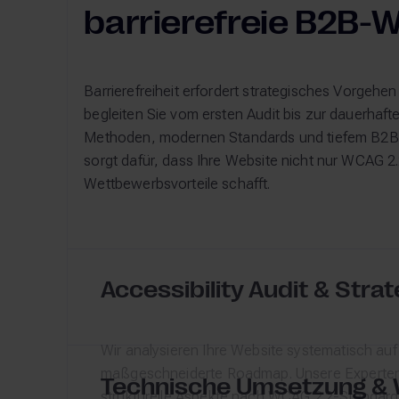
barrierefreie B2B-
Barrierefreiheit erfordert strategisches Vorgehen
begleiten Sie vom ersten Audit bis zur dauerhaf
Methoden, modernen Standards und tiefem B2B-
sorgt dafür, dass Ihre Website nicht nur WCAG 
Wettbewerbsvorteile schafft.
Accessibility Audit & Stra
Wir analysieren Ihre Website systematisch auf
maßgeschneiderte Roadmap. Unsere Experten 
Technische Umsetzung &
strukturelle Aspekte nach WCAG 2.2-Standard