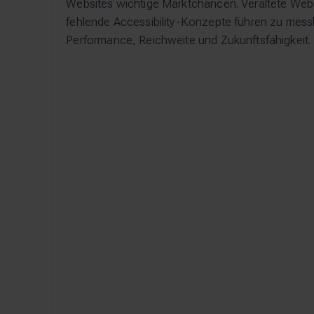
Websites wichtige Marktchancen. Veraltete We
fehlende Accessibility-Konzepte führen zu mess
Performance, Reichweite und Zukunftsfähigkeit.
Verpasste
SEO-
Marktchancen durch
schl
verpasste Reichweite
Sta
Ohne barrierefreie Website bleiben
Websit
15% der Bevölkerung und eine
werde
wachsende Zahl älterer
schlech
Entscheider unzugänglich – das
Texte,
sind potenzielle Kunden und
unstruk
Geschäftspartner, die Ihre
niedrig