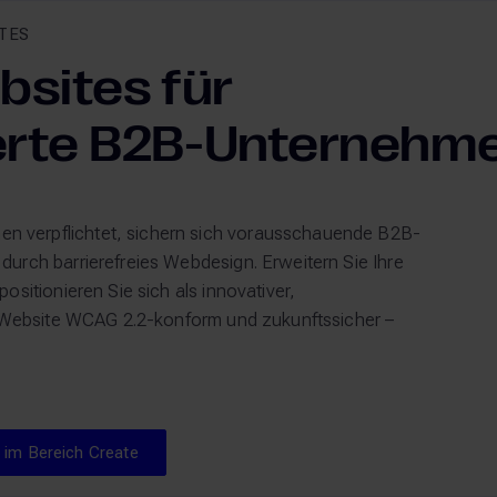
ITES
bsites für
ierte B2B-Unternehm
 verpflichtet, sichern sich vorausschauende B2B-
urch barrierefreies Webdesign. Erweitern Sie Ihre
sitionieren Sie sich als innovativer,
re Website WCAG 2.2-konform und zukunftssicher –
Unsere Leistungen im Bereich Create
 im Bereich Create