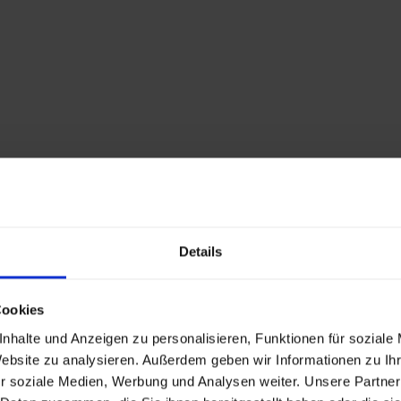
Ranking und die Auffindbark
Starkes Markenim
Zeigen Sie soziale Verantw
stärken Ihr Image bei Kun
verantwortungsvolles Unt
Details
Zukunftssichere I
Folgekosten
Cookies
nhalte und Anzeigen zu personalisieren, Funktionen für soziale
Einmal richtig implementiert,
Website zu analysieren. Außerdem geben wir Informationen zu I
Wartungskosten. Sauberer C
r soziale Medien, Werbung und Analysen weiter. Unsere Partner
Updates und Erweiterunge