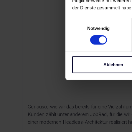
möglicherweise mit weiteren
der Dienste gesammelt habe
Einwilligungsauswahl
Notwendig
Ablehnen
Genauso, wie wir das bereits für eine Vielzahl 
Kunden zählt unter anderem JobRad, für die wir
einer modernen Headless-Architektur realisiert h