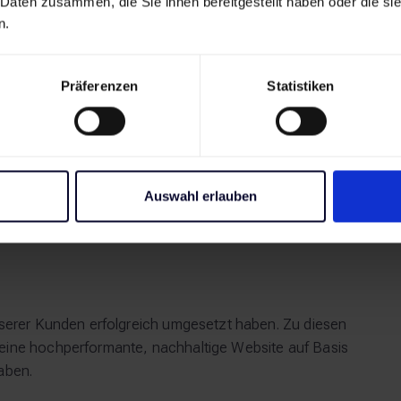
 Daten zusammen, die Sie ihnen bereitgestellt haben oder die s
n.
Internationale Ma
Präferenzen
Statistiken
Sicherheit
Barrierefreie Standards sch
erfüllen bereits heute inte
auf künftige Regulierungen
Auswahl erlauben
unserer Kunden erfolgreich umgesetzt haben. Zu diesen
 eine hochperformante, nachhaltige Website auf Basis
aben.