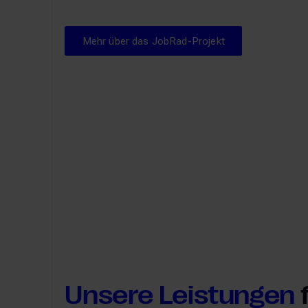
Mehr über das JobRad-Proje
Mehr über das JobRad-Projekt
Bitgrip
Fokus a
agile A
uns nac
Frank 
Teamlei
Unsere Leistungen