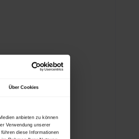
eit erheblich.
age und CSR-Positionierung
ortung und Innovation. Barrierefreie Websites
den, Partnern und Investoren als modernes,
ernehmen.
Über Cookies
nvestition mit niedrigen
 Medien anbieten zu können
 reduziert Barrierefreiheit langfristig
hrer Verwendung unserer
ode und strukturierte Inhalte erleichtern
 führen diese Informationen
n.