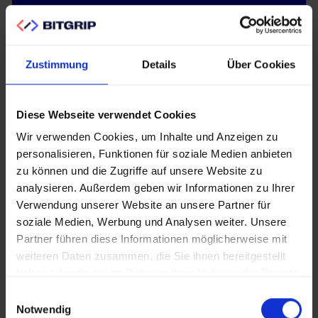
Multi-Provider
Zustimmung
Details
Über Cookies
Integration
Diese Webseite verwendet Cookies
Nahtlose Anbindung aller Ihrer bestehenden
Wir verwenden Cookies, um Inhalte und Anzeigen zu
Identitätsprovider wie LDAP, Microsoft Active
personalisieren, Funktionen für soziale Medien anbieten
Directory, OpenID Connect und externe
zu können und die Zugriffe auf unsere Website zu
analysieren. Außerdem geben wir Informationen zu Ihrer
Partner-Systeme. Automatische Benutzer-
Verwendung unserer Website an unsere Partner für
Synchronisation, Gruppen-Mapping und
soziale Medien, Werbung und Analysen weiter. Unsere
intelligente Konfliktauflösung sorgen für
Partner führen diese Informationen möglicherweise mit
reibungslose Migration ohne Datenverlust.
weiteren Daten zusammen, die Sie ihnen bereitgestellt
haben oder die sie im Rahmen Ihrer Nutzung der Dienste
gesammelt haben.
Einwilligungsauswahl
Notwendig
Monitoring & Wartung