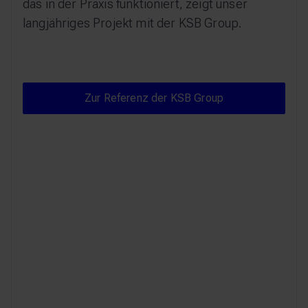
das in der Praxis funktioniert, zeigt unser
langjähriges Projekt mit der KSB Group.
Zur Referenz der KSB Group
Zur Referenz der KSB Group
Wir arbeiten seit Jahren sehr
vertrauensvoll und professionell
zusammen und können uns zu 100
Prozent auf den Rat und die Leistungen
von Bitgrip verlassen.