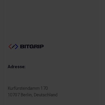
Ich will kommende Webinar
Ich will kommende Webinare nicht verpassen
Adresse:
Kurfürstendamm 170
10707 Berlin, Deutschland