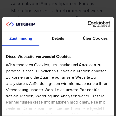
Accounts und Ansprechpartner. Für das
Marketing wird es dadurch immer schwerer,
sauber zu segmentieren, gezielt
auszusteuern und Wirkung verlässlich zu
messen.
Zustimmung
Details
Über Cookies
In diesem Webinar begleiten wir einen
mittelständischen Hersteller auf seinem
Diese Webseite verwendet Cookies
Weg aus genau dieser Situation. Anhand
Wir verwenden Cookies, um Inhalte und Anzeigen zu
eines Praxisbeispiels zeigen Boomi und
personalisieren, Funktionen für soziale Medien anbieten
Bitgrip, wie aus CRM, ERP und digitalen
zu können und die Zugriffe auf unsere Website zu
Kanälen wieder eine konsistente
analysieren. Außerdem geben wir Informationen zu Ihrer
Kundensicht entsteht.
Verwendung unserer Website an unsere Partner für
soziale Medien, Werbung und Analysen weiter. Unsere
Partner führen diese Informationen möglicherweise mit
Das Ergebnis: Segmentierung wird
weiteren Daten zusammen, die Sie ihnen bereitgestellt
belastbar, Marketing Automation greift
haben oder die sie im Rahmen Ihrer Nutzung der Dienste