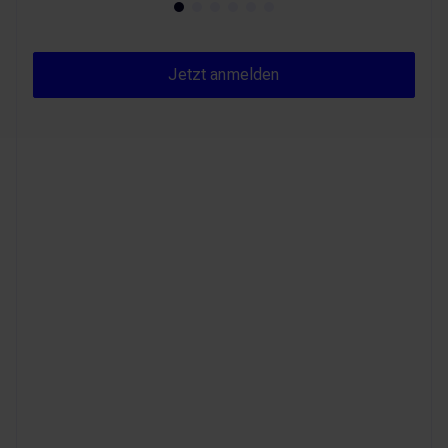
Jetzt anmelden
Jetzt anmelden
B2B-Plattform-
Readyness,
GEO/AEO-Visibility,
effiziente Content-
Prozesse...