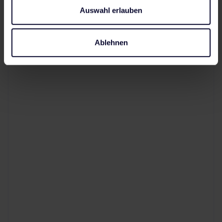
Auswahl erlauben
Ablehnen
AI Search verstehen – und von
SEO abgrenzen
Was Generative Engine Optimization konkret
bedeutet, warum es kein Ersatz für SEO ist,
sondern die nächste Evolutionsstufe – und
warum das Thema gerade für Enterprises
jetzt strategisch relevant wird.