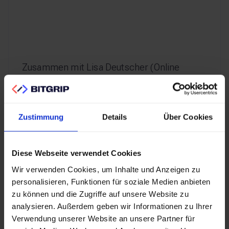
Zusammen mit Lisa Deutscher (Online
Marketing / Bike Partner Relations) von
JobRad besprechen wir, wie ein Marktführer
pragmatisch mit dem Thema AI Search /
Zustimmung
Details
Über Cookies
GEO gestartet ist – mit ersten Experimenten,
konkreten Ergebnissen und ohne großes
Budget.
Niklas Buschner
von Radyant ordnet
Diese Webseite verwendet Cookies
diese Maßnahmen als Experte für Organic
Wir verwenden Cookies, um Inhalte und Anzeigen zu
Visibility ein und zeigt in einer Potenzial-
personalisieren, Funktionen für soziale Medien anbieten
zu können und die Zugriffe auf unsere Website zu
Analyse, was darüber hinaus noch möglich
analysieren. Außerdem geben wir Informationen zu Ihrer
ist. Eine Blaupause für jedes Unternehmen,
Verwendung unserer Website an unsere Partner für
das seine AI-Sichtbarkeit verbessern will.