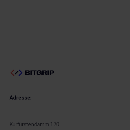
ersten Gespräch herausfinden, ob bzw. wie wir
Sie unterstützen können.
Termin buchen
Termin buchen
Adresse:
Kurfürstendamm 170