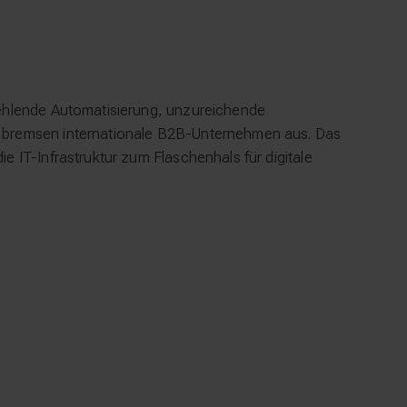
fehlende Automatisierung, unzureichende
 bremsen internationale B2B-Unternehmen aus. Das
e IT-Infrastruktur zum Flaschenhals für digitale
Manuelle Deployments
verursachen Verzögerungen
Fehlende Infrastructure as Code und CI/CD-