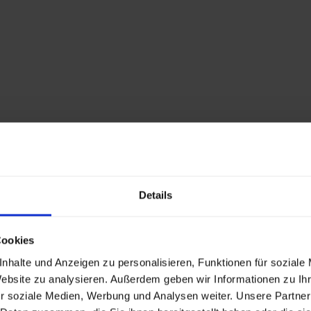
Pipelines führen zu fehleranfälligen manuellen
Prozessen. Jedes Release wird zum Risiko für
internationale Geschäftsaktivitäten.
Monitoring und Observability
sind unzureichend
Details
Fehlende End-to-End-Überwachung macht
Problemdiagnose zeitaufwendig. Performance-
Cookies
Bottlenecks werden zu spät erkannt und ein
Gegensteuern ist kostenintensiv.
nhalte und Anzeigen zu personalisieren, Funktionen für soziale
Website zu analysieren. Außerdem geben wir Informationen zu I
r soziale Medien, Werbung und Analysen weiter. Unsere Partner