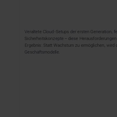
Veraltete Cloud-Setups der ersten Generation, 
Sicherheitskonzepte – diese Herausforderungen
Ergebnis: Statt Wachstum zu ermöglichen, wird di
Geschäftsmodelle.
Vendor Lock-in verhindert
flexible Cloud-Strategien
Proprietäre Cloud-Services und fehlende Multi-