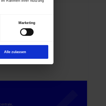
ie im Rahmen Ihrer Nutzung
Marketing
Alle zulassen
i
 Hosting-
zentrale,