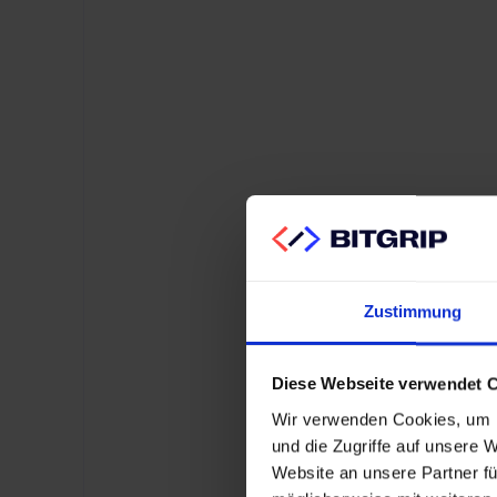
Cloud-Architekturen machen Unternehmen
abhängig von einzelnen Anbietern.
Kostenoptimierung und Workload-Verteilung
werden unmöglich.
Skalierung ist kompliziert und
kostet mehr als geplant
Zustimmung
Ohne Container-Orchestrierung und Auto-
Scaling entstehen Kostenfallen bei Traffic-
Diese Webseite verwendet 
Spitzen. Cloud-Ressourcen werden ineffizient
genutzt, FinOps-Strategien fehlen komplett.
Wir verwenden Cookies, um I
und die Zugriffe auf unsere 
Website an unsere Partner fü