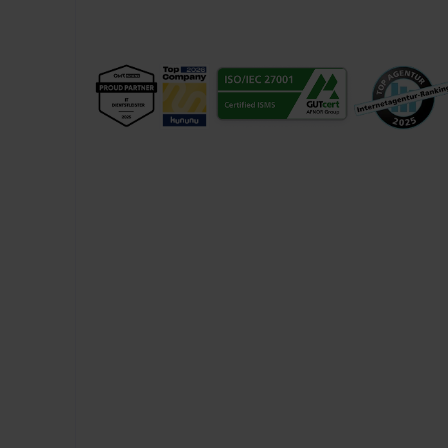
Bewährte AWS- und Azure-
Architekturen für Enterprise
Multi-Cloud-Setups für internationale B2B-
Plattformen. Container-Orchestrierung mit
Kubernetes, Auto-Scaling und Load-Balancing
für geschäftskritische Systeme.