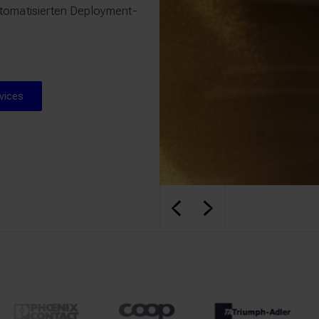
tomatisierten Deployment-
re CloudServices
vices
Play
Play
Zu den Kun
Zu den Kundenreferenzen