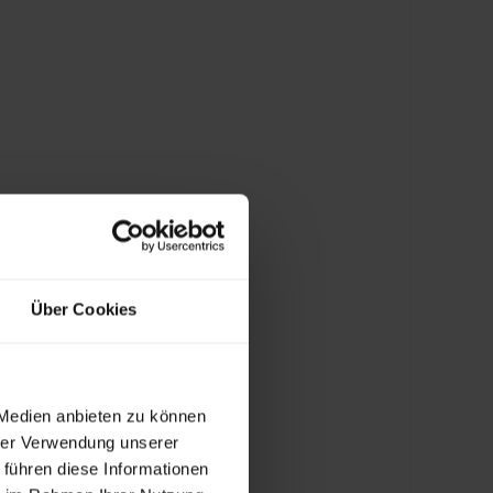
DSGVO, ISO 27001 und branchenspezifische
Regularien lassen sich mit Legacy-Cloud-
Setups nur schwer erfüllen. Audit-Trails und
Datenschutz werden zum permanenten Risiko.
Disaster Recovery und
Business Continuity sind
unzureichend
Über Cookies
Disaster Recovery-Konzepte fehlen für
geschäftskritische Plattformen. Ausfälle haben
keine automatisierten Failover-Strategien –
 Medien anbieten zu können
hrer Verwendung unserer
Downtime kostet Umsatz und Kundenvertrauen.
 führen diese Informationen