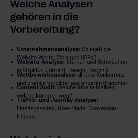
Welche Analysen
gehören in die
Vorbereitung?
Unternehmensanalyse:
Spiegelt die
Website Werte, Ziele und USPs?
Website-Analyse:
Stärken und Schwächen
in Struktur, Content, Design, Technik
Wettbewerbsanalyse:
direkte Konkurrenz
und digitale Vorbilder aus anderen Branchen
Content Audit:
Welche Inhalte bleiben,
welche kommen weg?
Traffic- und Journey-Analyse:
Einstiegsseiten, User-Pfade, Conversion-
Hürden.