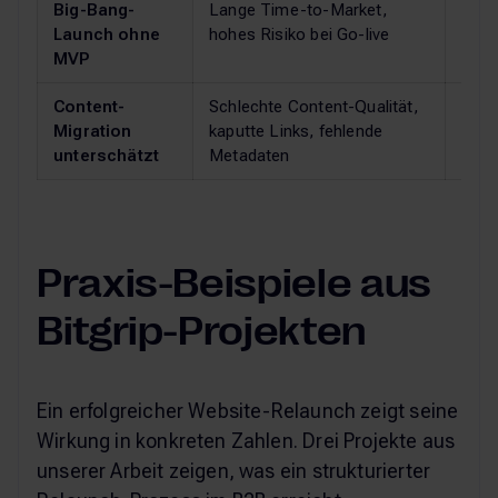
Big-Bang-
Lange Time-to-Market,
Phas
Launch ohne
hohes Risiko bei Go-live
Märk
MVP
Content-
Schlechte Content-Qualität,
Cont
Migration
kaputte Links, fehlende
struk
unterschätzt
Metadaten
Qual
Praxis-Beispiele aus
Bitgrip-Projekten
Ein erfolgreicher Website-Relaunch zeigt seine
Wirkung in konkreten Zahlen. Drei Projekte aus
unserer Arbeit zeigen, was ein strukturierter