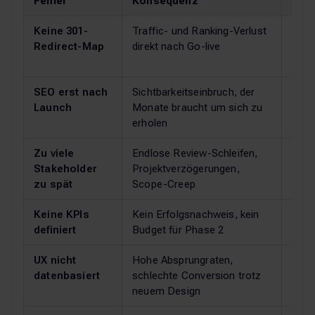
Fehler
Konsequenz
Geg
Keine 301-
Traffic- und Ranking-Verlust
Redi
Redirect-Map
direkt nach Go-live
Laun
URLs
SEO erst nach
Sichtbarkeitseinbruch, der
SEO-
Launch
Monate braucht um sich zu
Keyw
erholen
einp
Zu viele
Endlose Review-Schleifen,
Stak
Stakeholder
Projektverzögerungen,
und 
zu spät
Scope-Creep
Keine KPIs
Kein Erfolgsnachweis, kein
KPIs
definiert
Budget für Phase 2
ab Go
UX nicht
Hohe Absprungraten,
Anal
datenbasiert
schlechte Conversion trotz
Opti
neuem Design