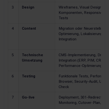
3
Design
Wireframes, Visual Design,
Komponenten, Responsive, Usa
Tests
4
Content
Migration oder Neuerstellung,
Optimierung, Lokalisierung, M
Integration
5
Technische
CMS-Implementierung, Dritts
Umsetzung
Integration (ERP, PIM, CRM),
Performance-Optimierung
6
Testing
Funktionale Tests, Performan
Browser, Security-Audit, Usabi
Check
7
Go-live
Deployment, 301-Redirect-Map
Monitoring, Cutover-Plan, Hyp