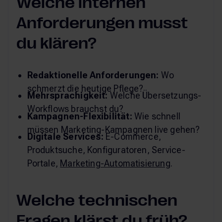
Welche internen
Anforderungen musst
du klären?
Redaktionelle Anforderungen:
Wo
schmerzt die heutige Pflege?
Mehrsprachigkeit:
Welche Übersetzungs-
Workflows brauchst du?
Kampagnen-Flexibilität:
Wie schnell
müssen Marketing-Kampagnen live gehen?
Digitale Services:
E-Commerce,
Produktsuche, Konfiguratoren, Service-
Portale,
Marketing-Automatisierung
.
Welche technischen
Fragen klärst du früh?