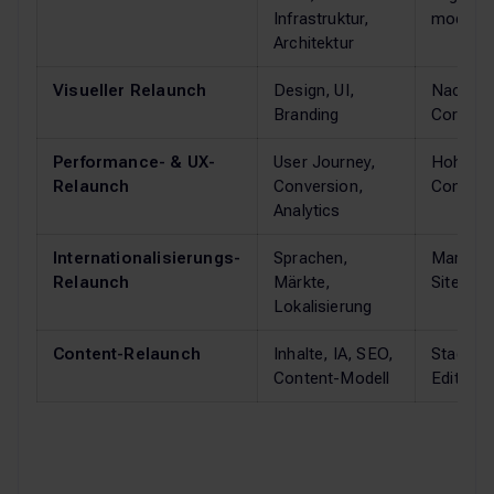
Infrastruktur,
moderne
Architektur
Visueller Relaunch
Design, UI,
Nach Re
Branding
Corporat
Performance- & UX-
User Journey,
Hohe Ab
Relaunch
Conversion,
Convers
Analytics
Internationalisierungs-
Sprachen,
Marktein
Relaunch
Märkte,
Site-An
Lokalisierung
Content-Relaunch
Inhalte, IA, SEO,
Stagnier
Content-Modell
Editor-