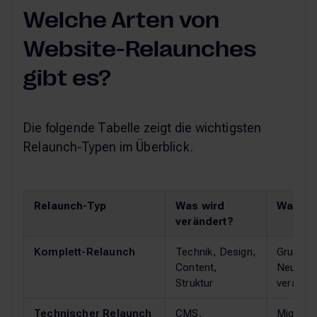
Welche Arten von
Website-Relaunches
gibt es?
Die folgende Tabelle zeigt die wichtigsten
Relaunch-Typen im Überblick.
Relaunch-Typ
Was wird
Wann si
verändert?
Komplett-Relaunch
Technik, Design,
Grundle
Content,
Neuausr
Struktur
veraltet
Technischer Relaunch
CMS,
Migrati