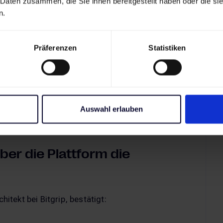
 Daten zusammen, die Sie ihnen bereitgestellt haben oder die s
n.
tand vom Pilot nicht
kommt
Präferenzen
Statistiken
te KI-Anwendungen – sei es im Marketing, im
ases werden erfolgreich als Prototyp umgesetzt.
e produktive Lösung entstehen soll, treten
Auswahl erlauben
ber die Plattform die
tekt bei Bitgrip, bestätigt: