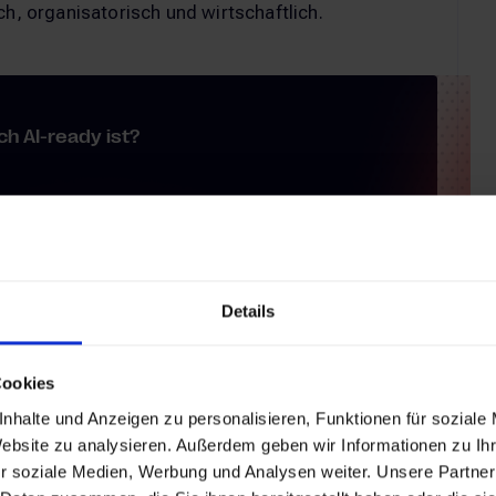
ch, organisatorisch und wirtschaftlich.
ch AI-ready ist?
sierung: Welche KI-Use Cases auf Ihrer B2B-
 hängt von strukturellen Voraussetzungen ab.
nden Fragen und Kriterien kompakt zusammen –
g und IT.
Details
Cookies
s herunterladen
nhalte und Anzeigen zu personalisieren, Funktionen für soziale
Website zu analysieren. Außerdem geben wir Informationen zu I
r soziale Medien, Werbung und Analysen weiter. Unsere Partner