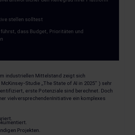
ive stellen solltest
 führst, dass Budget, Prioritäten und
en
m industriellen Mittelstand zeigt sich
r McKinsey-Studie „The State of AI in 2025“ ) sehr
entifiziert, erste Potenziale sind berechnet. Doch
ner vielversprechendenInitiative ein komplexes
riert.
okumentiert.
ändigen Projekten.