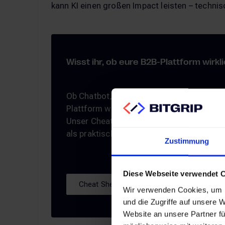
kann KI einen großen Impact leisten – technis
Wisst ihr, ob eure B2B-Plattform wirkli
Ob Chatbot, Produktsuche oder Personali
Plattform wirklich funktionieren können,
Unser Cheat Sheet fasst die entscheide
als praktisches Arbeitsmittel für Marketin
Zustimmung
Diese Webseite verwendet 
Cheat Sheet kostenlo
Cheat Sheet kostenlos herunterladen
Wir verwenden Cookies, um I
und die Zugriffe auf unsere 
Website an unsere Partner fü