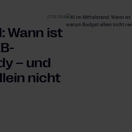
27.02.2026
d: Wann ist
2B-
dy – und
lein nicht