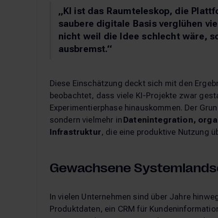
„KI ist das Raumteleskop, die Platt
saubere digitale Basis verglühen vie
nicht weil die Idee schlecht wäre, so
ausbremst.“
Diese Einschätzung deckt sich mit den Ergebn
beobachtet, dass viele KI-Projekte zwar gesta
Experimentierphase hinauskommen. Der Grund 
sondern vielmehr in
Datenintegration, orga
Infrastruktur
, die eine produktive Nutzung ü
Gewachsene Systemlandsch
In vielen Unternehmen sind über Jahre hinwe
Produktdaten, ein CRM für Kundeninformatione