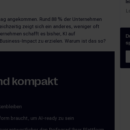
In
L
alltag angekommen. Rund 88 % der Unternehmen
eichzeitig zeigt sich ein anderes, weniger oft
nternehmen schafft es bisher, KI auf
D
Business-Impact zu erzielen. Warum ist das so?
s
nd kompakt
kenbleiben
orm braucht, um AI-ready zu sein
sverantwortlicher den Reifegrad Ihrer Plattform