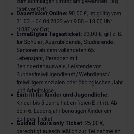
zum einmaligen Eintritt am gewählten Tag
(55€ vor Ort).
Dauerticket Online:
90,00 €, ist gültig vom
31.03. - 04.04.2025 von 9.00 – 18.00 Uhr
(108€ vor Ort).
Ermäßigtes Tagesticket
: 23,00 €, gilt z. B.
für Schüler, Auszubildende, Studierende,
Senioren ab dem vollendeten 65.
Lebensjahr, Personen mit
Behindertenausweis, Leistende von
Bundesfreiwilligendienst / Wehrdienst /
freiwilligem sozialen oder ökologischen Jahr
und Arbeitslose.
Eintritt für Kinder und Jugendliche
:
Kinder bis 5 Jahre haben freien Eintritt. Ab
dem 6. Lebensjahr benötigen Kinder ein
gültiges Ticket.
Guided Tours only Ticket
: 25,00 €,
berechtigt ausschließlich zur Teilnahme an