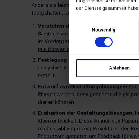
möglicherweise mit weiteren
Anders als beim Design Thinking ist der Pro
der Dienste gesammelt habe
festgehalten, der DIN EN ISO 9241-210. Sie s
Einwilligungsauswahl
Verstehen der Bedürfnisse und des Nu
Notwendig
Sammeln von Informationen über die Bedür
im Vordergrund. Methoden können Intervi
qualitativen oder quantitativen Research
u
Festlegung der Nutzungsanforderunge
analysiert. In dieser Phase werden oft P
Ablehnen
erstellt.
Entwurf von Gestaltungslösungen:
Basi
Phasen werden Ideen generiert, die als pot
dienen könnten.
Evaluation der Gestaltungslösungen
: 
Ideen entwickelt. Diese können von Papierp
reichen, abhängig vom Projekt und den Re
Endnutzern getestet, um Feedback für weit