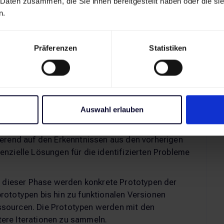
 Daten zusammen, die Sie ihnen bereitgestellt haben oder die s
zess des Human-Centered Design in einer DIN-Norm
n.
ieht
vier Phasen für den Prozess
vor:
tzungskontextes
: In dieser Phase steht das
Präferenzen
Statistiken
fnisse, Probleme und den Kontext der Zielgruppe
ews, Beobachtungen, Umfragen und anderen
mfassen.
n:
Die gesammelten Daten werden auf Muster hin
ersonas, Customer Journeys und andere Modelle
Auswahl erlauben
erend auf den Erkenntnissen aus den vorherigen
enzielle Lösungen für die identifizierten Probleme
In dieser Phase werden konkrete Prototypen der
rototypen bis hin zu funktionalen Versionen
ssourcen. Die Prototypen werden mit den
ere Iterationen zu sammeln.