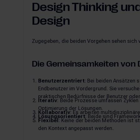
Design Thinking u
Design
Zugegeben, die beiden Vorgehen sehen sich w
Die Gemeinsamkeiten von D
Benutzerzentriert
: Bei beiden Ansätzen 
Endbenutzer im Vordergrund. Sie versuchen
praktischen Bedürfnisse der Benutzer oder
Iterativ
: Beide Prozesse umfassen Zyklen
Optimierung der Lösungen.
Kollaborativ
: Es arbeiten multidiszipli
Lösungsorientiert
: Beide sind Framewor
Flexibel
: Keine der beiden Methoden ist s
den Kontext angepasst werden.