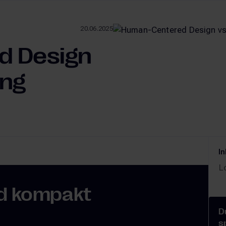
20.06.2025
d Design
ing
In
L
d kompakt
D
s